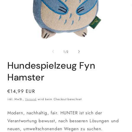
Medien
1
von
in
i
1
/
2
Modal
öffnen
ö
Hundespielzeug Fyn
Hamster
Normaler
€14,99 EUR
Preis
inkl. MwSt.,
Versand
wird beim Checkout berechnet
Modern, nachhaltig, fair. HUNTER ist sich der
Verantwortung bewusst, nach besseren Lösungen und
neuen, umweltschonenden Wegen zu suchen.