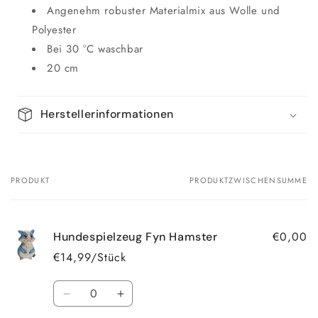
Angenehm robuster Materialmix aus Wolle und
Polyester
Bei 30 °C waschbar
20 cm
Herstellerinformationen
PRODUKT
PRODUKTZWISCHENSUMME
Dein
Warenkorb
€0,00
Hundespielzeug Fyn Hamster
€14,99/Stück
Anzahl
Verringere
Erhöhe
die
die