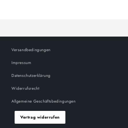
Menge
Menge
Wird
für
für
Default
Default
geladen ...
Title
Title
Versandbedingungen
Impressum
Datenschutzerklärung
Widerrufsrecht
Allgemeine Geschäftsbedingungen
Vertrag widerrufen