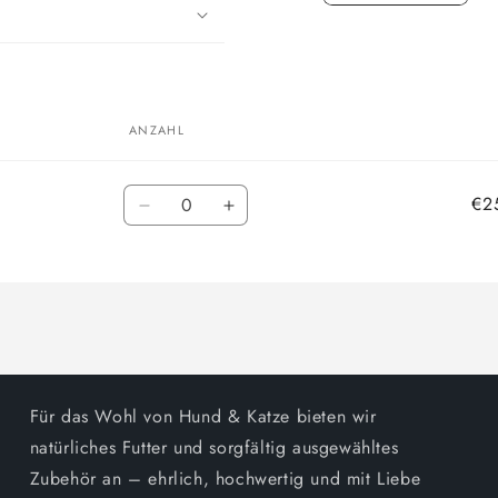
ANZAHL
Anzahl
€2
Verringere
Erhöhe
die
die
Menge
Menge
für
für
Default
Default
Title
Title
Für das Wohl von Hund & Katze bieten wir
natürliches Futter und sorgfältig ausgewähltes
Zubehör an – ehrlich, hochwertig und mit Liebe