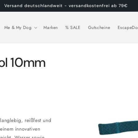
Versand deutschlandweit - versandkostenfrei ab 79€
Me & My Dog
Marken
% SALE
Gutscheine
EscapeDo
Zu
rol 10mm
Produktinformationen
springen
langlebig, reißfest und
 einem innovativen
leicht. Wasser sowie