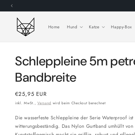
Direkt
zum
Inhalt
Home
Hund
Katze
Happy-Box
Schleppleine 5m pet
Bandbreite
Normaler
€25,95 EUR
Preis
inkl. MwSt.,
Versand
wird beim Checkout berechnet
Die wasserfeste Schleppleine der Serie Waterproof ist 
witterungsbeständig. Das Nylon Gurtband umhüllt von
Kunststoffgemisch macht sie griffig, robust und pflege