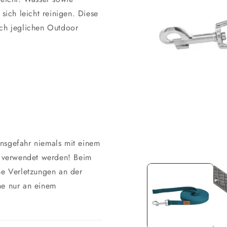
 sich leicht reinigen. Diese
rch jeglichen Outdoor
nsgefahr niemals mit einem
Medien
 verwendet werden! Beim
1
in
e Verletzungen an der
Modal
ne nur an einem
öffnen